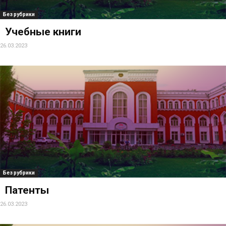
Без рубрики
Учебные книги
26.03.2023
Без рубрики
Патенты
26.03.2023