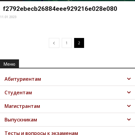
f2792ebecb26884eee929216e028e080
11.01.2023
1
2
Меню
Абитуриентам
Студентам
Магистрантам
Выпускникам
Тесты и вопросы к экзаменам