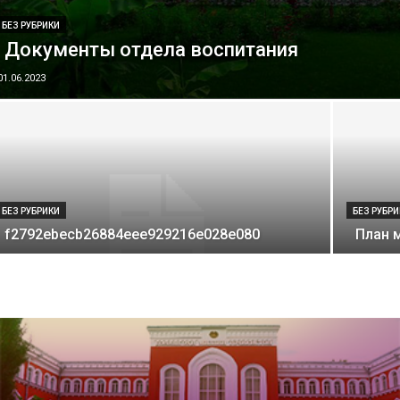
БЕЗ РУБРИКИ
Документы отдела воспитания
01.06.2023
БЕЗ РУБРИКИ
БЕЗ РУБР
f2792ebecb26884eee929216e028e080
План 