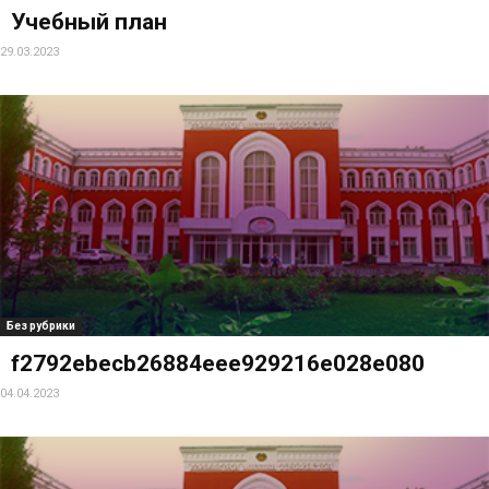
Учебный план
29.03.2023
Без рубрики
f2792ebecb26884eee929216e028e080
04.04.2023