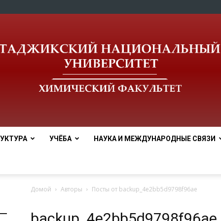
УКТУРА
УЧЁБА
НАУКА И МЕЖДУНАРОДНЫЕ СВЯЗИ
tnu
Домой
Авторы
Посты от backup_4e2bb5d9798f96ae
backup_4e2bb5d9798f96ae