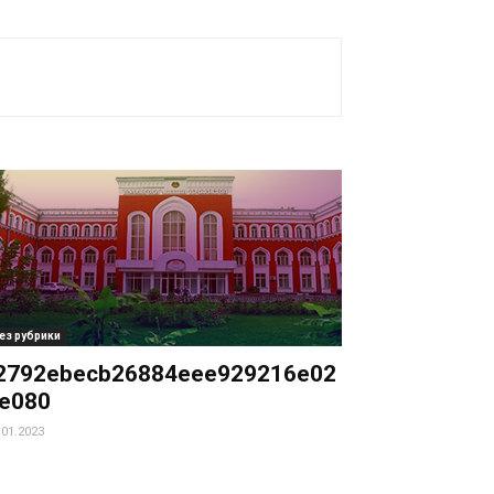
ез рубрики
2792ebecb26884eee929216e02
e080
.01.2023