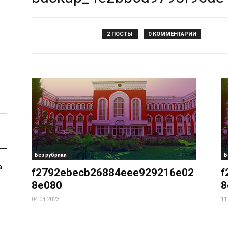
2 ПОСТЫ
0 КОММЕНТАРИИ
Без рубрики
Б
а
f2792ebecb26884eee929216e02
f
8e080
8
04.04.2023
11