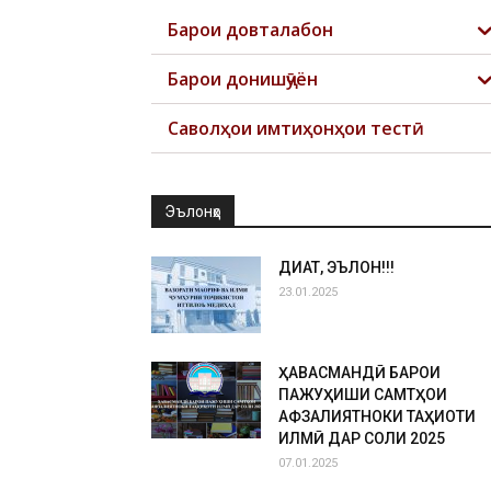
Барои довталабон
Барои донишҷӯён
Саволҳои имтиҳонҳои тестӣ
Эълонҳо
ДИҚҚАТ, ЭЪЛОН!!!
23.01.2025
ҲАВАСМАНДӢ БАРОИ
ПАЖУҲИШИ САМТҲОИ
АФЗАЛИЯТНОКИ ТАҲҚИҚОТИ
ИЛМӢ ДАР СОЛИ 2025
07.01.2025