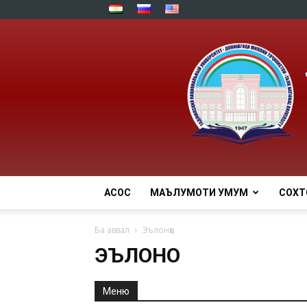
АСОСӢ
МАЪЛУМОТИ УМУМӢ
СОХТ
Ба аввал
Эълонҳо
ЭЪЛОНҲО
Меню