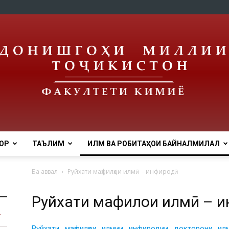
ОР
ТАЪЛИМ
ИЛМ ВА РОБИТАҲОИ БАЙНАЛМИЛАЛӢ
tnu
Ба аввал
Руйхати маҳфилҳои илмӣ – инфиродӣ
Руйхати маҳфилҳои илмӣ – 
Руйхати маҳфилҳои илмии инфиродии докторони илм