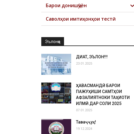
Барои донишҷӯён
Саволҳои имтиҳонҳои тестӣ
Эълонҳо
ДИҚҚАТ, ЭЪЛОН!!!
23.01.2025
ҲАВАСМАНДӢ БАРОИ
ПАЖУҲИШИ САМТҲОИ
АФЗАЛИЯТНОКИ ТАҲҚИҚОТИ
ИЛМӢ ДАР СОЛИ 2025
07.01.2025
Таваҷҷуҳ!
19.12.2024