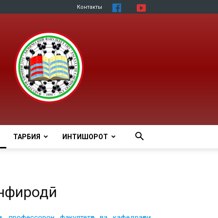
Контакты
ТАРБИЯ
ИНТИШОРОТ
инфиродӣ
, профессорон факултетҳо ва кафедраҳои