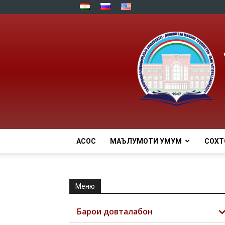
АСОСӢ
МАЪЛУМОТИ УМУМӢ
СОХТ
Меню
Барои довталабон